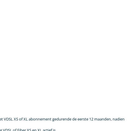
 het VDSL XS of XL abonnement gedurende de eerste 12 maanden, nadien
DSL of Fiber XS en XL actief is.