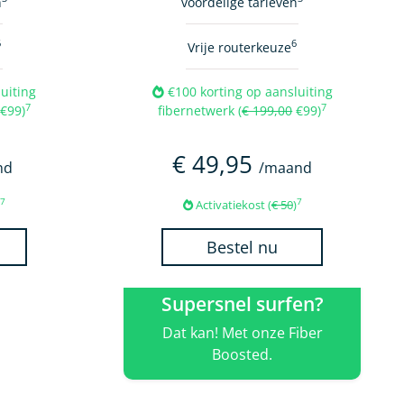
n
voordelige tarieven
6
6
Vrije routerkeuze
uiting
€100 korting op aansluiting
7
7
€99)
fibernetwerk (
€ 199,00
€99)
€ 49,95
nd
/maand
7
7
)
Activatiekost (
€ 50
)
Bestel nu
Supersnel surfen?
Dat kan! Met onze Fiber
Boosted.