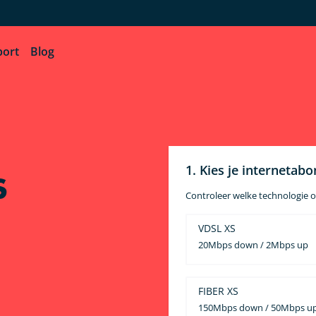
port
Blog
 »
Combineer interne
in + sms of onbeperkt - met data -
Betaal geen cent teveel.
8 per maand
1. Kies je interneta
S
Controleer welke technologie o
VDSL XS
20Mbps down / 2Mbps up
FIBER XS
150Mbps down / 50Mbps u