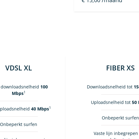
€ 15,00
/maand
VDSL XL
FIBER XS
 downloadsnelheid
100
Downloadsnelheid tot
15
1
Mbps
Uploadsnelheid tot
50
1
uploadsnelheid
40 Mbps
Onbeperkt surfe
Onbeperkt surfen
Vaste lijn inbegrepen