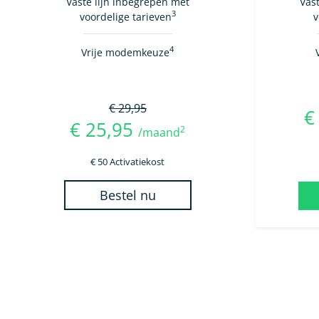
Vaste lijn inbegrepen met
Vas
3
voordelige tarieven
v
4
Vrije modemkeuze
€ 29,95
€
€ 25,95
2
/maand
€ 50 Activatiekost
Bestel nu