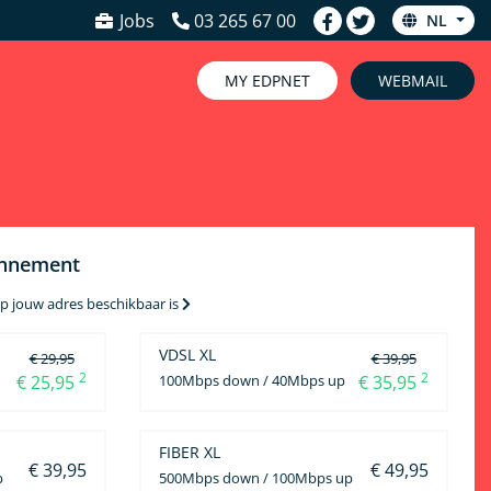
Jobs
03 265 67 00
NL
MY EDPNET
WEBMAIL
t en mobiel »
bonnement
p jouw adres beschikbaar is
VDSL XL
€ 29,95
€ 39,95
2
2
€ 25,95
100Mbps down / 40Mbps up
€ 35,95
FIBER XL
€ 39,95
€ 49,95
p
500Mbps down / 100Mbps up