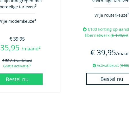
te lijn inbegrepen met
voordelige tarieve
3
oordelige tarieven
Vrije routerkeuze
4
Vrije modemkeuze
€100 korting op aansl
fibernetwerk (
€ 199,00
€ 39,95
 35,95
2
/maand
€ 39,95
/maa
€ 50 Activatiekost
Activatiekost (
€ 50
5
Gratis activatie
Bestel nu
Bestel nu