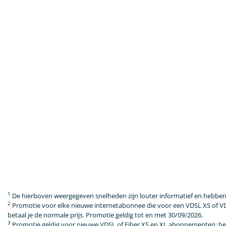
1
De hierboven weergegeven snelheden zijn louter informatief en hebben
2
Promotie voor elke nieuwe internetabonnee die voor een VDSL XS of V
betaal je de normale prijs. Promotie geldig tot en met 30/09/2026.
3
Promotie geldig voor nieuwe VDSL of Fiber XS en XL abonnementen: het t