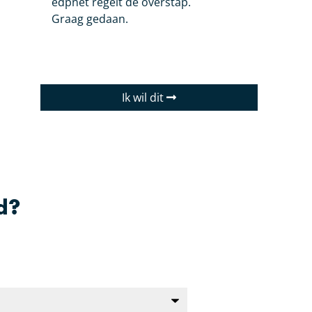
edpnet regelt de overstap.
Graag gedaan.
Ik wil dit
d?