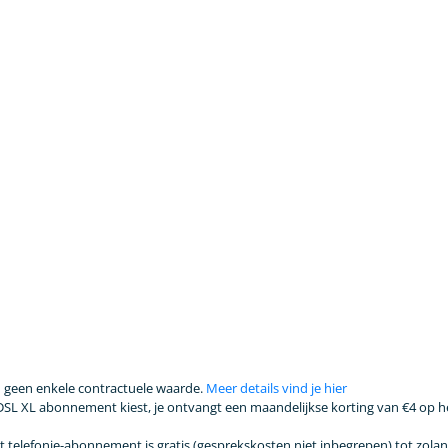
 geen enkele contractuele waarde.
Meer details vind je hier
DSL XL abonnement kiest, je ontvangt een maandelijkse korting van €4 op
elefonie-abonnement is gratis (gesprekskosten niet inbegrepen) tot zolang V